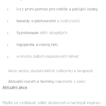
první pomoci pro rodiče a pečující osoby
kurz
,
besedy o pěstounství
a rodičovství,
fyzioterapie
dětí i dospělých,
logopedie a rozvoj řeči
,
a mnoho dalších inspirativních témat.
👥 Akce vedou zkušení lektoři, odborníci a terapeuti.
Aktuální rozvrh a termíny
📅
naleznete v sekci 👉
Aktuální akce
.
Přijďte se vzdělávat, sdílet zkušenosti a načerpat inspiraci