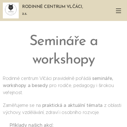
RODINNÉ CENTRUM VLČÁCI,
z.s.
Semináře a
workshopy
semináře,
Rodinné centrum Vlčáci pravidelně pořádá
workshopy a besedy
pro rodiče, pedagogy i širokou
veřejnost. 🧠💬
praktická a aktuální témata
Zaměřujeme se na
z oblasti
výchovy, vzdělávání, zdraví i osobního rozvoje.
Příklady našich akcí:
🩺