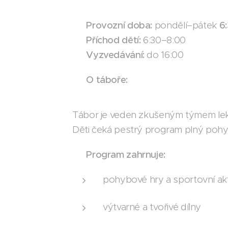
🕖
Provozní doba:
pondělí–pátek
6
➡️
Příchod dětí:
6:30–8:00
➡️
Vyzvedávání:
do 16:00
🐾
O táboře:
Tábor je veden zkušeným týmem lek
Děti čeká pestrý program plný pohybu
💪
Program zahrnuje:
pohybové hry a sportovní akt
výtvarné a tvořivé dílny