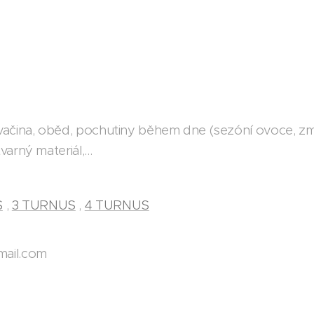
vačina, oběd, pochutiny během dne (sezóní ovoce, zmrzl
varný materiál,…
S
,
3 TURNUS
,
4 TURNUS
ail.com