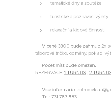
tematické dny a soutěže
turistické a poznávací výlety
relaxační a klidové činnosti
🧃
V ceně 3300 bude zahrnut:
2x s
táborové tričko, odměny, poklad, výt
📌
Počet míst bude omezen.
REZERVACE:
1 TURNUS
,
2 TURNU
📧
Více informací:
centrumvlcaci@gm
📞
Tel.: 731 767 653