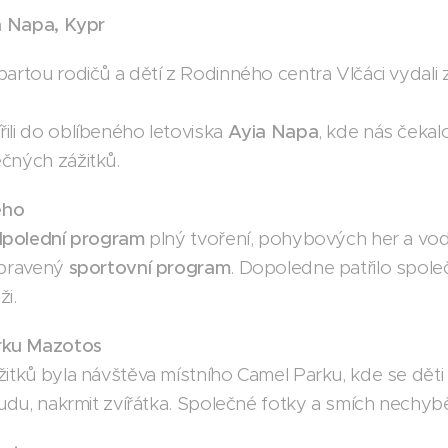
ia Napa, Kypr
partou rodičů a dětí z Rodinného centra Vlčáci vydali
ili do oblíbeného letoviska
Ayia Napa
, kde nás čekal
čných zážitků.
ého
dpolední program
plný tvoření, pohybových her a vo
ipravený
sportovní program
. Dopoledne patřilo spol
ži.
rku Mazotos
žitků byla návštěva místního Camel Parku, kde se děti
oudu, nakrmit zvířátka. Společné fotky a smích nechybě