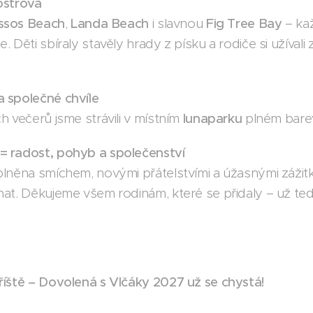
ostrova
ssos Beach
,
Landa Beach
i slavnou
Fig Tree Bay
– kaž
. Děti sbíraly stavěly hrady z písku a rodiče si užíva
a společné chvíle
h večerů jsme strávili v místním
lunaparku
plném barev
= radost, pohyb a společenství
plněna smíchem, novými přátelstvími a úžasnými zážit
at. Děkujeme všem rodinám, které se přidaly – už teď
říště – Dovolená s Vlčáky 2027 už se chystá!