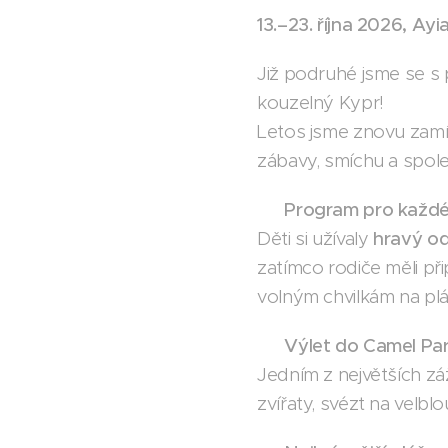
13.–23. října 2026, Ay
Již podruhé jsme se s 
kouzelný Kypr!
Letos jsme znovu zamíř
zábavy, smíchu a spole
☀️
Program pro každ
Děti si užívaly
hravý o
zatímco rodiče měli př
volným chvilkám na plá
🐫
Výlet do Camel Pa
Jedním z největších zá
zvířaty, svézt na velbl