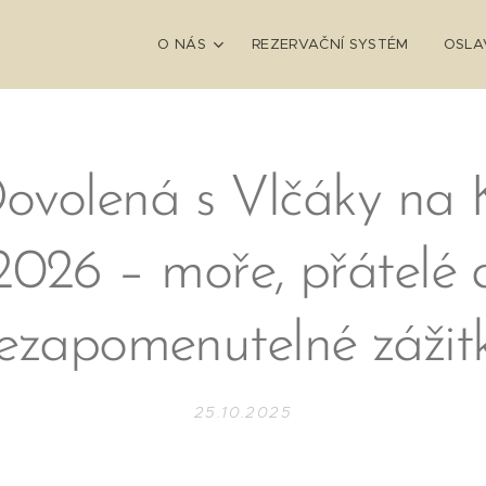
O NÁS
REZERVAČNÍ SYSTÉM
OSLA
ovolená s Vlčáky na 
2026 – moře, přátelé 
ezapomenutelné zážit
25.10.2025