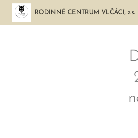
RODINNÉ CENTRUM VLČÁCI, z.s.
🌴 D
n