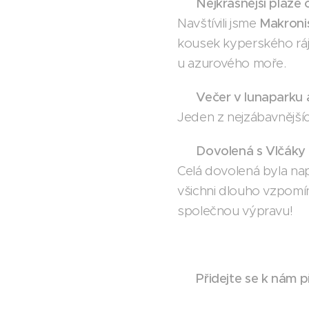
🏖️
Nejkrásnější pláže 
Navštívili jsme
Makroni
kousek kyperského ráje
u azurového moře.
🎡
Večer v lunaparku 
Jeden z nejzábavnějšíc
💛
Dovolená s Vlčáky 
Celá dovolená byla na
všichni dlouho vzpomín
společnou výpravu!
🌞
Přidejte se k nám p