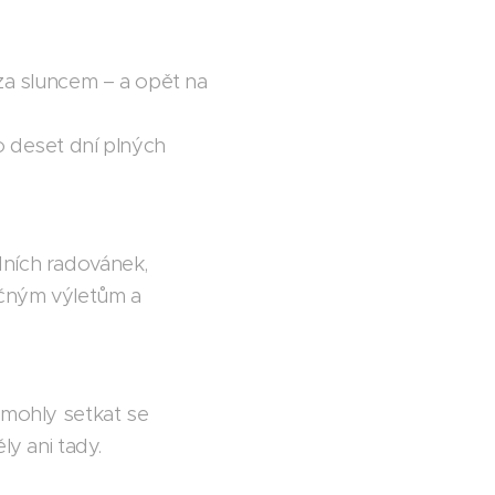
 za sluncem – a opět na
o deset dní plných
dních radovánek,
ečným výletům a
 mohly setkat se
ly ani tady.