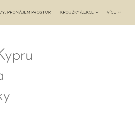
VY, PRONÁJEM PROSTOR
KROUŽKY/LEKCE
VÍCE
Kypru
a
ky