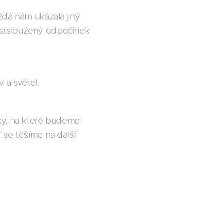
dá nám ukázala jiný
li zasloužený odpočinek
 a světel.
ky, na které budeme
 se těšíme na další