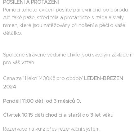
POSÍLENÍ A PROTAŽENÍ
Pomocí tohoto cvičení posílíte pánevní dno po porodu.
Ale také paže, střed těla a protáhnete si záda a svaly
ramen, které jsou zatěžovány při nošení a péči o vaše
děťátko.
Společně strávené vědomé chvíle jsou skvělým základem
pro váš vztah.
LEDEN-BŘEZEN
Cena za 11 lekcí 1430Kč pro období
2024
Pondělí 11:00 děti od 3 měsíců 0,
Čtvrtek 10:15 děti chodící a starší do 3 let věku
Rezervace na kurz přes rezervační systém.