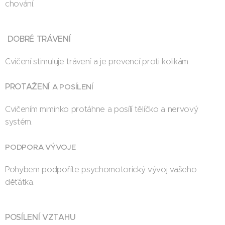
chování.
DOBRÉ TRÁVENÍ
Cvičení stimuluje trávení a je prevencí proti kolikám.
PROTAŽENÍ
A POSÍLENÍ
Cvičením miminko protáhne a posílí tělíčko a nervový
systém.
PODPORA VÝVOJE
Pohybem podpoříte psychomotorický vývoj vašeho
děťátka.
POSÍLENÍ VZTAHU