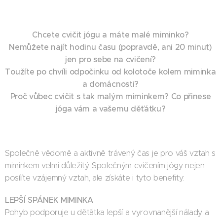
Chcete cvičit jógu a máte malé miminko?
Nemůžete najít hodinu času (popravdě, ani 20 minut)
jen pro sebe na cvičení?
Toužíte po chvíli odpočinku od kolotoče kolem miminka
a domácnosti?
Proč vůbec cvičit s tak malým miminkem? Co přinese
jóga vám a vašemu děťátku?
Společně vědomě a aktivně trávený čas je pro váš vztah s
miminkem velmi důležitý. Společným cvičením jógy nejen
posílíte vzájemný vztah, ale získáte i tyto benefity:
LEPŠÍ SPÁNEK MIMINKA
Pohyb podporuje u děťátka lepší a vyrovnanější nálady a