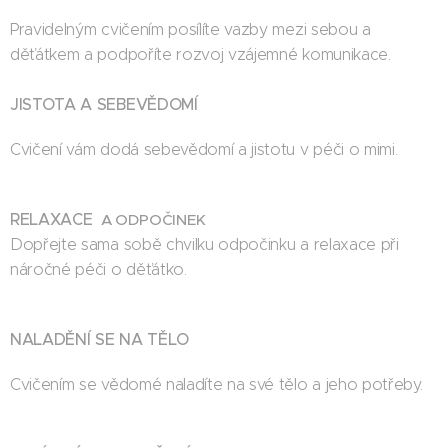
Pravidelným cvičením posílíte vazby mezi sebou a
děťátkem a podpoříte rozvoj vzájemné komunikace.
JISTOTA A SEBEVĚDOMÍ
Cvičení vám dodá sebevědomí a jistotu v péči o mimi.
RELAXACE
A ODPOČINEK
Dopřejte sama sobě chvilku odpočinku a relaxace při
náročné péči o děťátko.
NALADĚNÍ SE NA TĚLO
Cvičením se vědomé naladíte na své tělo a jeho potřeby.