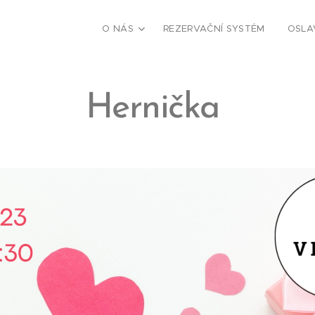
O NÁS
REZERVAČNÍ SYSTÉM
OSLA
Hernička