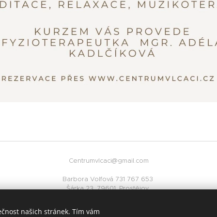
Centrumvlcaci@gmail.com
Barbora Volfová 731 767 653
Šárka 23, 79601, Prostějov
ečnost našich stránek. Tím vám