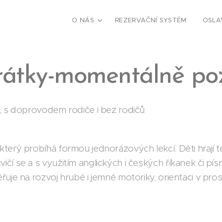
O NÁS
REZERVAČNÍ SYSTÉM
OSLA
rátky-momentálně po
t, s doprovodem rodiče i bez rodičů
terý probíhá formou jednorázových lekcí. Děti hrají t
čí se a s využitím anglických i českých říkanek či pís
uje na rozvoj hrubé i jemné motoriky, orientaci v pros