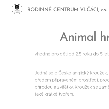
RODINNÉ CENTRUM VLČÁCI, z.s.
Animal h
vhodné pro děti od 2,5 roku do 5 le
Jedná se o Česko anglický kroužek, k
předem připraveném prostředí, procvi
přírodou a zvířátky. Kroužek se zaměř
také krátké tvoření.